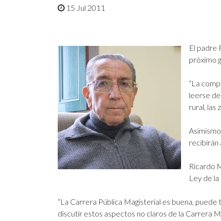
15 Jul 2011
El padre 
próximo g
“La compa
leerse de
rural, la
Asimismo,
recibirán
Ricardo M
Ley de la
“La Carrera Pública Magisterial es buena, puede
discutir estos aspectos no claros de la Carrera M