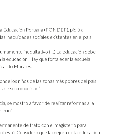
 la Educación Peruana (FONDEP), pidió al
as inequidades sociales existentes en el país.
 sumamente inequitativo (…) La educación debe
 la educación. Hay que fortalecer la escuela
Ricardo Morales.
donde los niños de las zonas más pobres del país
os de su comunidad”.
a, se mostró a favor de realizar reformas a la
serio”.
permanente de trato con el magisterio para
manifestó. Consideró que la mejora de la educación