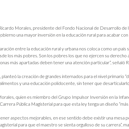
Ricardo Morales, presidente del Fondo Nacional de Desarrollo de
obierno una mayor inversión en la educación rural para acabar con l
ración entre la educación rural y urbana nos coloca como un país
sde los más pobres. Son los pobres los que no ejercen su derecho a
s zonas más apartadas deben tener una atención particular”, señaló 
 planteó la creación de grandes internados para el nivel primario “
 alimentos y una educación polidocente, sin tener que desarticularl
orales, quien es miembro del Grupo Impulsor Inversión en la Infanci
 Carrera Pública Magisterial para que esta ley tenga un diseño “más 
 tener aspectos mejorables, en ese sentido debe existir una mesa 
agisterial para que el maestro se sienta orgulloso de su carrera”, 