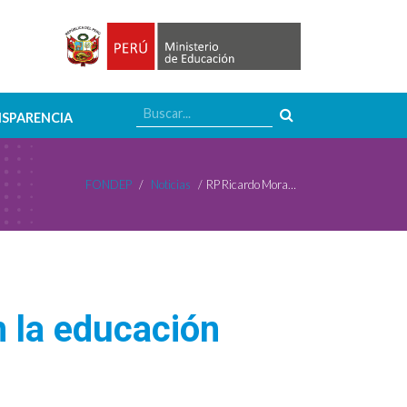
SPARENCIA
FONDEP
/
Noticias
/
RP Ricardo Morales pide mayor inversión en la educación rural
n la educación