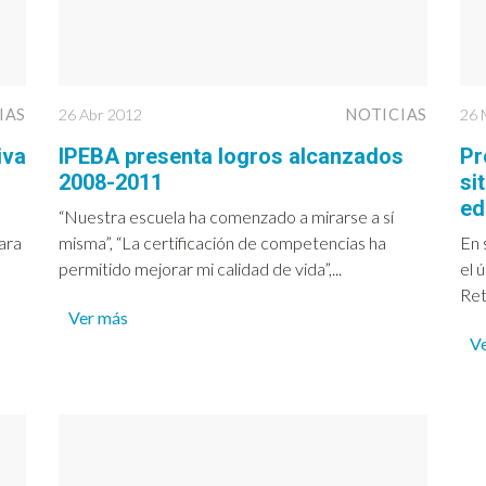
IAS
26 Abr 2012
NOTICIAS
26 
iva
IPEBA presenta logros alcanzados
Pr
2008-2011
si
ed
“Nuestra escuela ha comenzado a mirarse a sí
ara
misma”, “La certificación de competencias ha
En 
permitido mejorar mi calidad de vida”,...
el 
Ret
Ver más
V