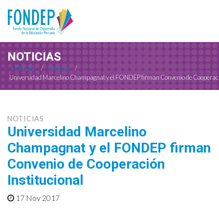
NOTICIAS
FONDEP
/
Noticias
/
Universidad Marcelino Champagnat y el FONDEP firman Convenio de Cooperació
NOTICIAS
Universidad Marcelino
Champagnat y el FONDEP firman
Convenio de Cooperación
Institucional
17 Nov 2017