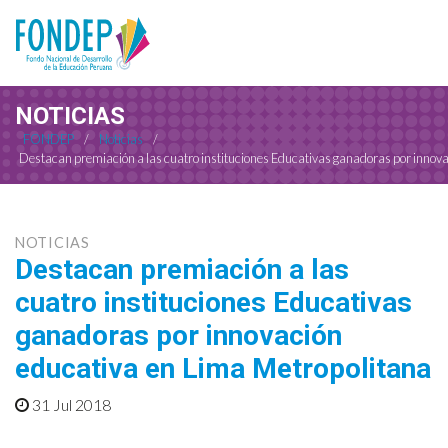
NOTICIAS
FONDEP
/
Noticias
/
Destacan premiación a las cuatro instituciones Educativas ganadoras por innov
NOTICIAS
Destacan premiación a las
cuatro instituciones Educativas
ganadoras por innovación
educativa en Lima Metropolitana
31 Jul 2018