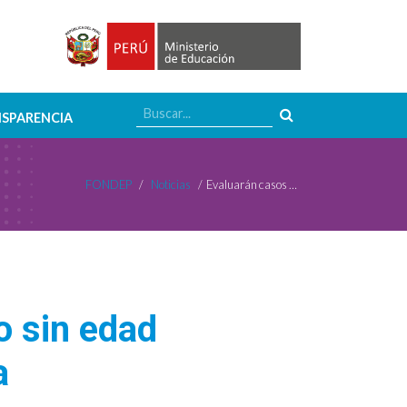
SPARENCIA
FONDEP
/
Noticias
/
Evaluarán casos de niños con matricula pero sin edad cronológica para el primer grado de Primaria
o sin edad
a