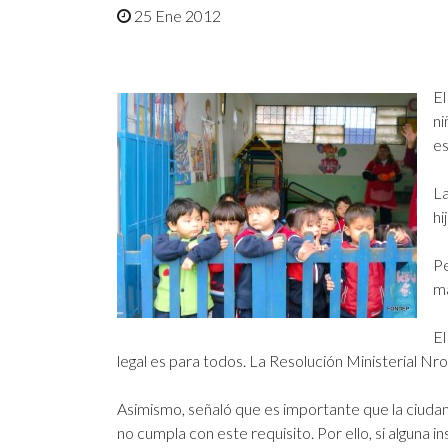
25 Ene 2012
El
ni
es
La
hi
Pe
ma
El
legal es para todos. La Resolución Ministerial Nr
Asimismo, señaló que es importante que la ciudaní
no cumpla con este requisito. Por ello, si alguna i