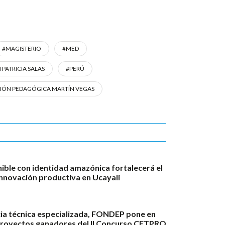
#MAGISTERIO
#MED
PATRICIA SALAS
#PERÚ
TIÓN PEDAGÓGICA MARTÍN VEGAS
ble con identidad amazónica fortalecerá el
innovación productiva en Ucayali
ia técnica especializada, FONDEP pone en
proyectos ganadores del II Concurso CETPRO