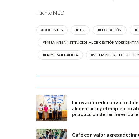
Fuente MED
#DOCENTES
#EBR
#EDUCACIÓN
#
#MESA INTERINSTITUCIONAL DE GESTIÓN Y DESCENTR
#PRIMERA INFANCIA
#VICEMINISTRO DE GESTI
Innovación educativa fortale
alimentaria y el empleo loca
producción de fariña en Lore
Café con valor agregado: in