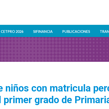
CETPRO 2026
SIFINANCIA
PUBLICACIONES
TRAN
 niños con matricula per
l primer grado de Primari