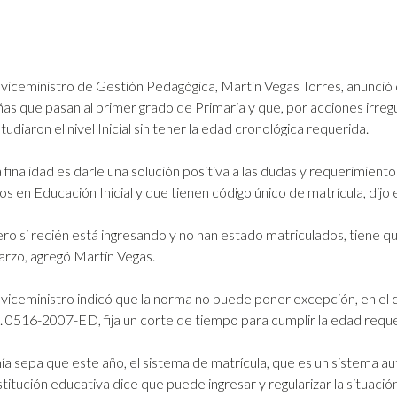
 viceministro de Gestión Pedagógica, Martín Vegas Torres, anunció 
ñas que pasan al primer grado de Primaria y que, por acciones irreg
tudiaron el nivel Inicial sin tener la edad cronológica requerida.
 finalidad es darle una solución positiva a las dudas y requerimiento
jos en Educación Inicial y que tienen código único de matrícula, dijo 
ro si recién está ingresando y no han estado matriculados, tiene qu
rzo, agregó Martín Vegas.
 viceministro indicó que la norma no puede poner excepción, en el c
o. 0516-2007-ED, fija un corte de tiempo para cumplir la edad requer
a sepa que este año, el sistema de matrícula, que es un sistema au
nstitución educativa dice que puede ingresar y regularizar la situación