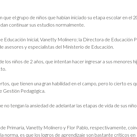
n que el grupo de niños que habían iniciado su etapa escolar en el
uedan continuar sus estudios normalmente.
e Educación Inicial, Vanetty Molinero; la Directora de Educación Pr
 asesores y especialistas del Ministerio de Educación.
de los niños de 2 años, que intentan hacer ingresar a sus menores hijos
to.
tos, que tienen una gran habilidad en el campo, pero lo cierto es
de Gestión Pedagógica.
ue no tengan la ansiedad de adelantar las etapas de vida de sus niños
 y de Primaria, Vanetty Molinero y Flor Pablo, respectivamente, coin
la norma, es que los logros de aprendizaje son bastante críticos en 