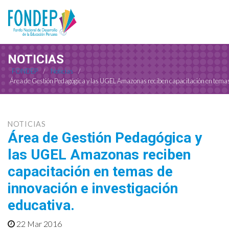
NOTICIAS
FONDEP
/
Noticias
/
Área de Gestión Pedagógica y las UGEL Amazonas reciben capacitación en temas 
NOTICIAS
Área de Gestión Pedagógica y
las UGEL Amazonas reciben
capacitación en temas de
innovación e investigación
educativa.
22 Mar 2016