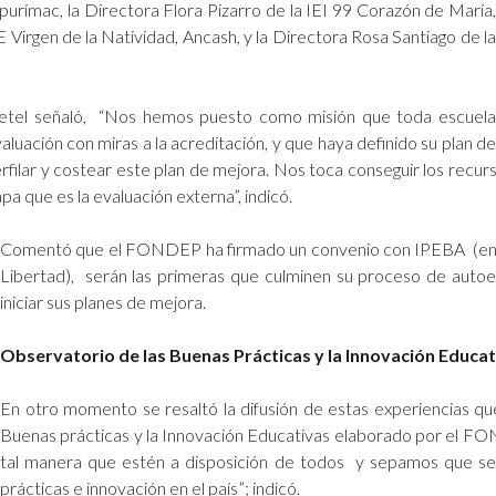
urímac, la Directora Flora Pizarro de la IEI 99 Corazón de María,
 Virgen de la Natividad, Ancash, y la Directora Rosa Santiago de la
Bretel señaló, “Nos hemos puesto como misión que toda escuela
luación con miras a la acreditación, y que haya definido su plan de
filar y costear este plan de mejora. Nos toca conseguir los recu
a que es la evaluación externa”, indicó.
Comentó que el FONDEP ha firmado un convenio con IPEBA (en fa
Libertad), serán las primeras que culminen su proceso de auto
iniciar sus planes de mejora.
Observatorio de las Buenas Prácticas y la Innovación Educat
En otro momento se resaltó la difusión de estas experiencias qu
Buenas prácticas y la Innovación Educativas elaborado por el FO
tal manera que estén a disposición de todos y sepamos que se
prácticas e innovación en el país”; indicó.