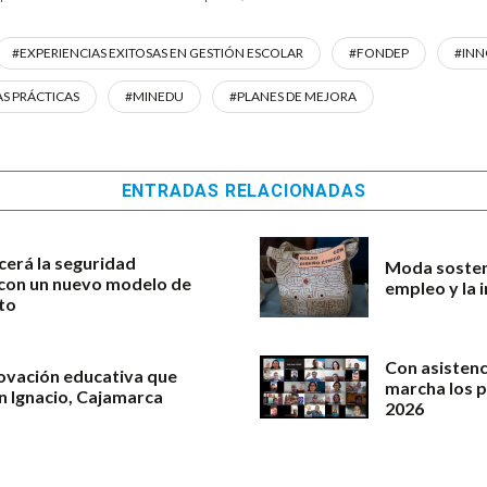
#EXPERIENCIAS EXITOSAS EN GESTIÓN ESCOLAR
#FONDEP
#IN
AS PRÁCTICAS
#MINEDU
#PLANES DE MEJORA
ENTRADAS RELACIONADAS
cerá la seguridad
Moda sosteni
l con un nuevo modelo de
empleo y la 
to
Con asistenc
novación educativa que
marcha los 
an Ignacio, Cajamarca
2026