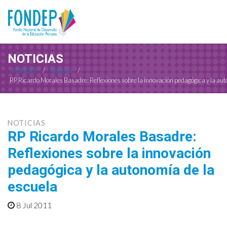
NOTICIAS
FONDEP
/
Noticias
/
RP Ricardo Morales Basadre: Reflexiones sobre la innovación pedagógica y la aut
NOTICIAS
RP Ricardo Morales Basadre:
Reflexiones sobre la innovación
pedagógica y la autonomía de la
escuela
8 Jul 2011