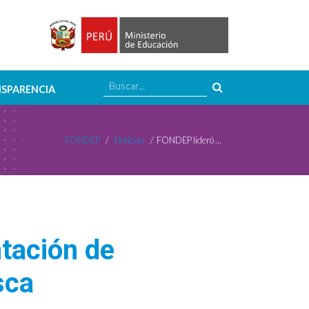
SPARENCIA
FONDEP
/
Noticias
/
FONDEP lideró mesa técnica para implementación de proyectos de innovación educativa en Pallasca
tación de
sca