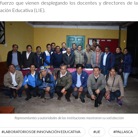
fuerzo que vienen desplegando los docentes y directores de las 
ación Educativa (LIE).
Representantes y autoridades de las instituciones mostraron su satisfacción
#LABORATORIOS DE INNOVACIÓN EDUCATIVA
#LIE
#PALLASCA