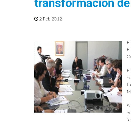
transformación de
2 Feb 2012
En
Es
Co
En
do
to
Mi
Sa
pr
fe