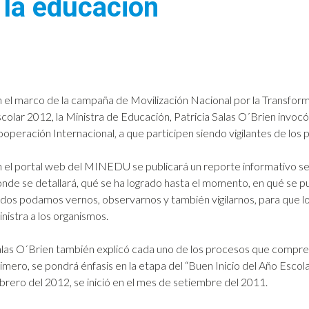
 la educación
 el marco de la campaña de Movilización Nacional por la Transforma
colar 2012, la Ministra de Educación, Patricia Salas O´Brien invocó
operación Internacional, a que participen siendo vigilantes de lo
 el portal web del MINEDU se publicará un reporte informativo sem
nde se detallará, qué se ha logrado hasta el momento, en qué se pu
dos podamos vernos, observarnos y también vigilarnos, para que lo
nistra a los organismos.
las O´Brien también explicó cada uno de los procesos que comprend
imero, se pondrá énfasis en la etapa del “Buen Inicio del Año Escolar”,
brero del 2012, se inició en el mes de setiembre del 2011.