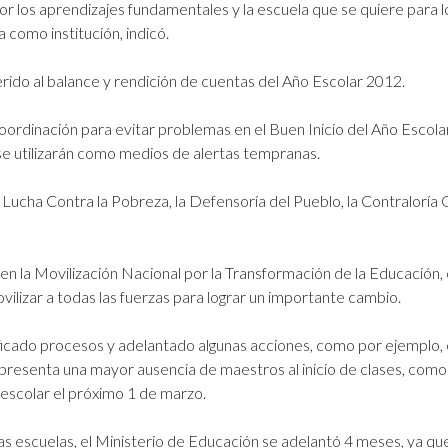
r los aprendizajes fundamentales y la escuela que se quiere para l
 como institución, indicó.
rido al balance y rendición de cuentas del Año Escolar 2012.
oordinación para evitar problemas en el Buen Inicio del Año Escola
 se utilizarán como medios de alertas tempranas.
 Lucha Contra la Pobreza, la Defensoría del Pueblo, la Contraloría
n la Movilización Nacional por la Transformación de la Educación
ilizar a todas las fuerzas para lograr un importante cambio.
ificado procesos y adelantado algunas acciones, como por ejemplo,
presenta una mayor ausencia de maestros al inicio de clases, como 
 escolar el próximo 1 de marzo.
as escuelas, el Ministerio de Educación se adelantó 4 meses, ya qu