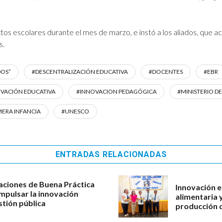
s escolares durante el mes de marzo, e instó a los aliados, que ac
s.
DOS”
#DESCENTRALIZACIÓN EDUCATIVA
#DOCENTES
#EBR
VACIÓN EDUCATIVA
#INNOVACION PEDAGÓGICA
#MINISTERIO D
MERA INFANCIA
#UNESCO
ENTRADAS RELACIONADAS
aciones de Buena Práctica
Innovación e
impulsar la innovación
alimentaria 
stión pública
producción d