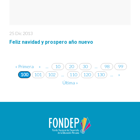
25 Dic 2013
Feliz navidad y prospero año nuevo
« Primera
«
...
10
20
30
...
98
99
100
101
102
...
110
120
130
...
»
Última »