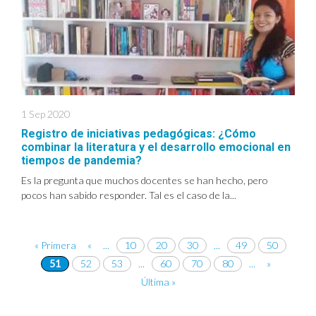
1 Sep 2020
Registro de iniciativas pedagógicas: ¿Cómo
combinar la literatura y el desarrollo emocional en
tiempos de pandemia?
Es la pregunta que muchos docentes se han hecho, pero
pocos han sabido responder. Tal es el caso de la...
« Primera
«
...
10
20
30
...
49
50
51
52
53
...
60
70
80
...
»
Última »