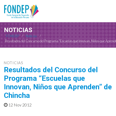
NOTICIAS
FONDEP
/
Noticias
/
Resultados del Concurso del Programa “Escuelas que Innovan, Niños que Apren
NOTICIAS
Resultados del Concurso del
Programa “Escuelas que
Innovan, Niños que Aprenden” de
Chincha
12 Nov 2012