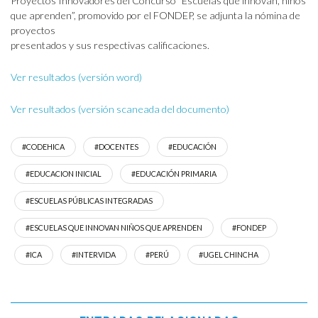
Proyectos Innovadores del Concurso “Escuelas que innovan, niños
que aprenden”, promovido por el FONDEP, se adjunta la nómina de
proyectos
presentados y sus respectivas calificaciones.
Ver resultados (versión word)
Ver resultados (versión scaneada del documento)
#CODEHICA
#DOCENTES
#EDUCACIÓN
#EDUCACION INICIAL
#EDUCACIÓN PRIMARIA
#ESCUELAS PÚBLICAS INTEGRADAS
#ESCUELAS QUE INNOVAN NIÑOS QUE APRENDEN
#FONDEP
#ICA
#INTERVIDA
#PERÚ
#UGEL CHINCHA