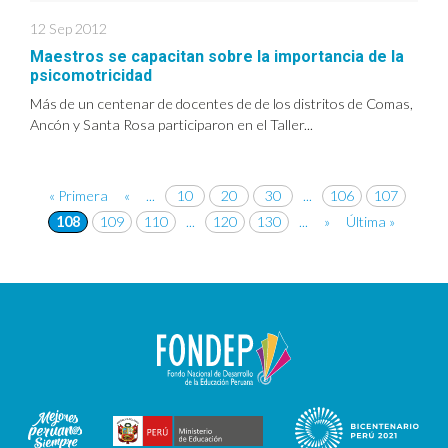
12 Sep 2012
Maestros se capacitan sobre la importancia de la
psicomotricidad
Más de un centenar de docentes de de los distritos de Comas,
Ancón y Santa Rosa participaron en el Taller...
« Primera
«
...
10
20
30
...
106
107
108
109
110
...
120
130
...
»
Última »