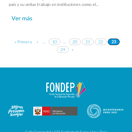
país y su arduo trabajo en instituciones como el...
Ver más
« Primera
«
...
10
...
20
21
22
23
24
»