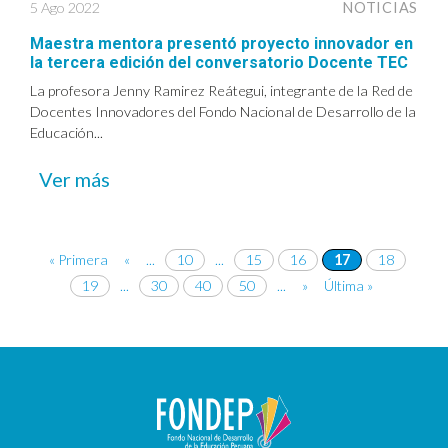
5 Ago 2022
NOTICIAS
Maestra mentora presentó proyecto innovador en
la tercera edición del conversatorio Docente TEC
La profesora Jenny Ramirez Reátegui, integrante de la Red de
Docentes Innovadores del Fondo Nacional de Desarrollo de la
Educación...
Ver más
« Primera
«
...
10
...
15
16
17
18
19
...
30
40
50
...
»
Última »