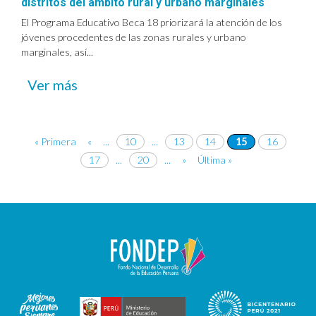
distritos del ámbito rural y urbano marginales
El Programa Educativo Beca 18 priorizará la atención de los
jóvenes procedentes de las zonas rurales y urbano
marginales, así...
Ver más
« Primera
«
...
10
...
13
14
15
16
17
...
20
...
»
Última »